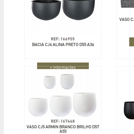
VASO C
REF: 166955
BACIA CJ4 ALINA PRETO D55 A36
+ informações
REF: 167668
VASO CJ5 ARMIN BRANCO BRILHO D57
A55