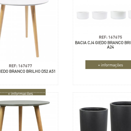
REF: 167675
BACIA CJ4 GIEDO BRANCO BR
A24
+ informações
REF: 167677
IEDO BRANCO BRILHO D52 A51
+ informações