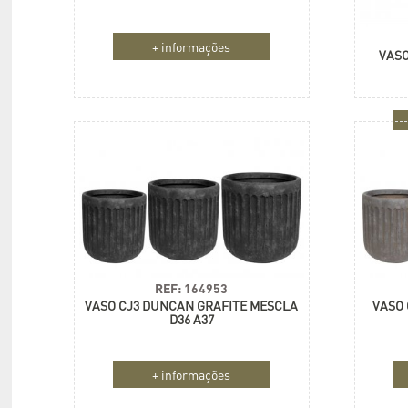
+ informações
VASO
REF: 164953
VASO CJ3 DUNCAN GRAFITE MESCLA
VASO 
D36 A37
+ informações