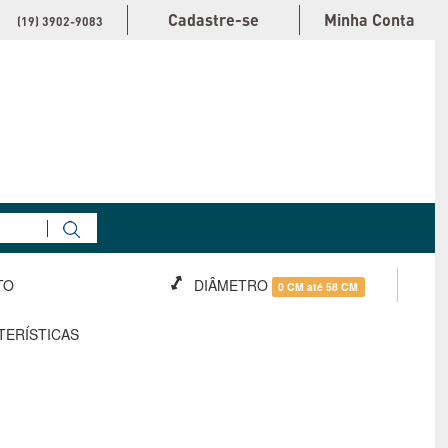
Cadastre-se
Minha Conta
(19) 3902-9083
TO
DIÂMETRO
0 CM até 58 CM
TERÍSTICAS