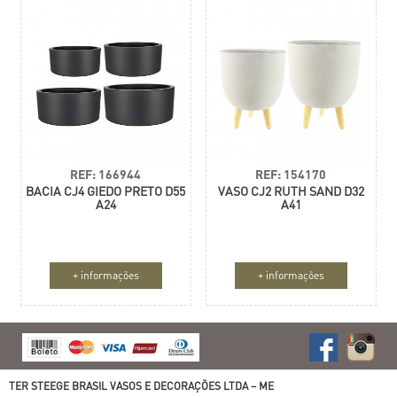
REF: 166944
REF: 154170
BACIA CJ4 GIEDO PRETO D55
VASO CJ2 RUTH SAND D32
A24
A41
+ informações
+ informações
TER STEEGE BRASIL VASOS E DECORAÇÕES LTDA – ME