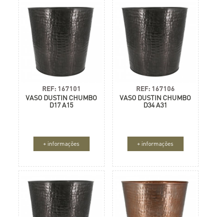
REF: 167101
REF: 167106
VASO DUSTIN CHUMBO
VASO DUSTIN CHUMBO
D17 A15
D34 A31
+ informações
+ informações