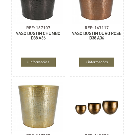
REF: 167107
REF: 167117
VASO DUSTIN CHUMBO
VASO DUSTIN OURO ROSE
D38 A36
D38 A36
+ informações
+ informações