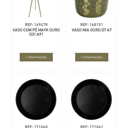
REF: 169478
REF: 168151
VASO COM PÉ MAYK OURO
VASO MIA OURO D7 A7
D31 A91
+ informações
+ informações
REF: 171060
REF: 171061