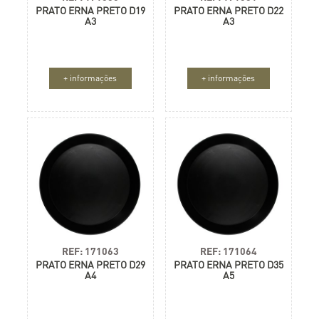
PRATO ERNA PRETO D19
PRATO ERNA PRETO D22
A3
A3
+ informações
+ informações
REF: 171063
REF: 171064
PRATO ERNA PRETO D29
PRATO ERNA PRETO D35
A4
A5