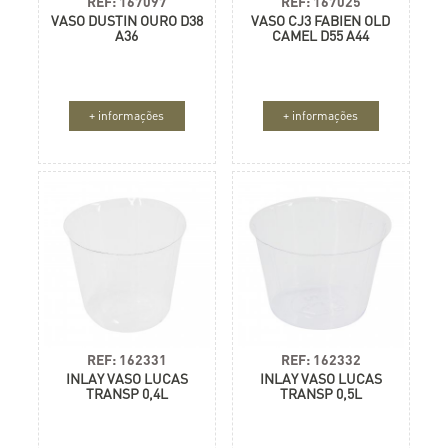
REF: 167097
REF: 167025
VASO DUSTIN OURO D38
VASO CJ3 FABIEN OLD
A36
CAMEL D55 A44
+ informações
+ informações
REF: 162331
REF: 162332
INLAY VASO LUCAS
INLAY VASO LUCAS
TRANSP 0,4L
TRANSP 0,5L