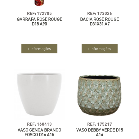
REF: 172705
REF: 173026
GARRAFA ROSE ROUGE
BACIA ROSE ROUGE
D18 A90
D31X31 A7
+ informações
+ informações
REF: 168413
REF: 175217
VASO GENOA BRANCO
VASO DEBBY VERDE D15
FOSCO D16 A15
A14