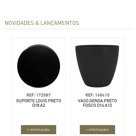
CORES
ORIGEM
NOVIDADES & LANÇAMENTOS
MATERIAL
FORMATO
DIÂMETRO
0 CM até 90 CM
ALTURA
0 CM até 200 CM
FURO
TAMANHO POTE
CARACTERÍSTICAS
REF: 172087
REF: 168410
BUSCAR
SUPORTE LOUIS PRETO
VASO GENOA PRETO
D18 A2
FOSCO D14 A13
+ informações
+ informações