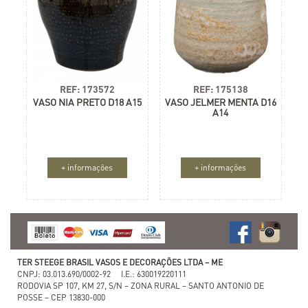
REF: 173572
REF: 175138
VASO NIA PRETO D18 A15
VASO JELMER MENTA D16
A14
+ informações
+ informações
TER STEEGE BRASIL VASOS E DECORAÇÕES LTDA – ME
CNPJ: 03.013.690/0002-92 I.E.: 630019220111
RODOVIA SP 107, KM 27, S/N – ZONA RURAL – SANTO ANTONIO DE
POSSE – CEP 13830-000