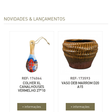
CORES
ORIGEM
NOVIDADES & LANÇAMENTOS
MATERIAL
FORMATO
DIÂMETRO
0 CM até 90 CM
ALTURA
0 CM até 200 CM
FURO
TAMANHO POTE
CARACTERÍSTICAS
REF: 174064
REF: 173593
BUSCAR
COLHER XL
VASO DEB MARROM D20
CANALHOUSES
A15
VERMELHO 27*10
+ informações
+ informações