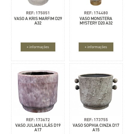
REF: 175051
REF: 174480
VASO A KRIS MARFIM D29
VASO MONSTERA
A32
MYSTERY D20 A32
+ informações
+ informações
REF: 173672
REF: 173755
VASO JULIAN LILÁS D19
VASO SOPHIA CINZA D17
A17
A15