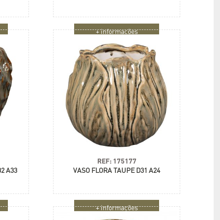
+ informações
REF: 175177
2 A33
VASO FLORA TAUPE D31 A24
+ informações