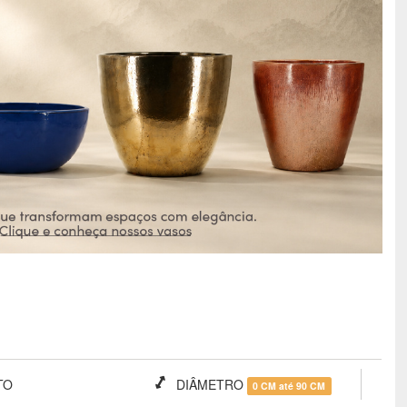
TO
DIÂMETRO
0 CM até 90 CM