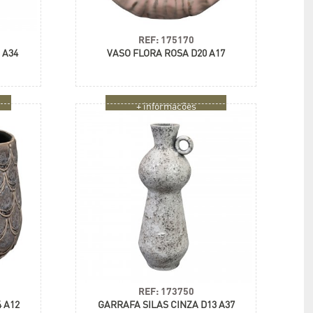
REF: 175170
 A34
VASO FLORA ROSA D20 A17
+ informações
REF: 173750
 A12
GARRAFA SILAS CINZA D13 A37