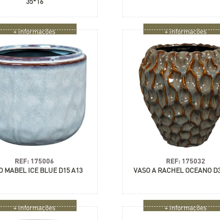
35*16
+ informações
+ informações
REF: 175006
REF: 175032
O MABEL ICE BLUE D15 A13
VASO A RACHEL OCEANO D3
+ informações
+ informações