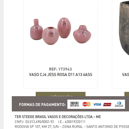
REF: 173943
VASO CJ4 JESS ROSA D11 A13 4ASS
VAS
+ informações
FORMAS DE PAGAMENTO:
TER STEEGE BRASIL VASOS E DECORAÇÕES LTDA – ME
CNPJ: 03.013.690/0002-92 I.E.: 630019220111
RODOVIA SP 107, KM 27, S/N – ZONA RURAL – SANTO ANTONIO DE POSSE