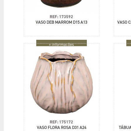
REF: 173592
VASO DEB MARROM D15 A13
VASO 
+ informações
REF: 175172
VASO FLORA ROSA D31 A24
TÁBUA