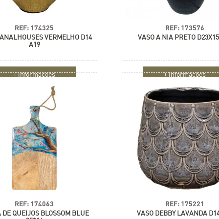
REF: 174325
REF: 173576
CANALHOUSES VERMELHO D14
VASO A NIA PRETO D23X15
A19
+ informações
+ informações
REF: 174063
REF: 175221
 DE QUEIJOS BLOSSOM BLUE
VASO DEBBY LAVANDA D14